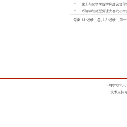
化工与化学学院学风建设督导队
环境学院微型党课大赛成功举
每页
14
记录
总共
8
记录
第一
Copyrigh
技术支持