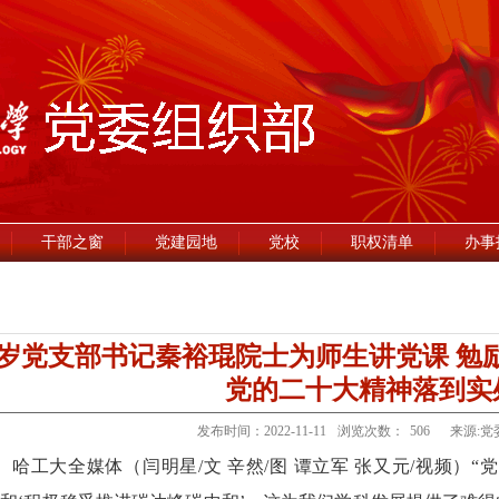
干部之窗
党建园地
党校
职权清单
办事
9岁党支部书记秦裕琨院士为师生讲党课 勉
党的二十大精神落到实
发布时间：2022-11-11
浏览次数：
506
来源:党
哈工大全媒体（闫明星/文 辛然/图 谭立军 张又元/视频）