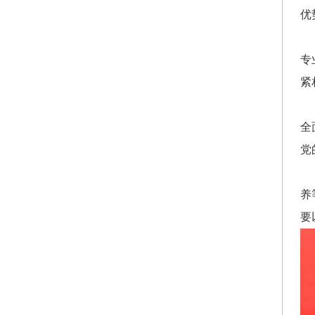
优
专
紧
全
党
养
要