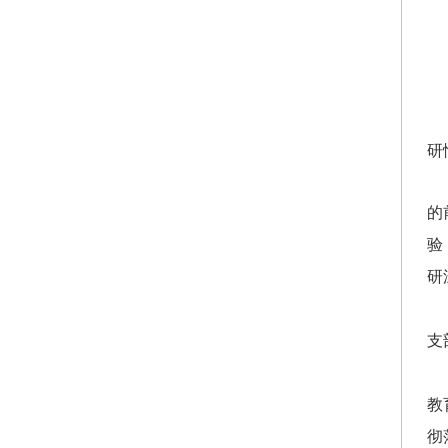
研
的
验
研
支
教
彻