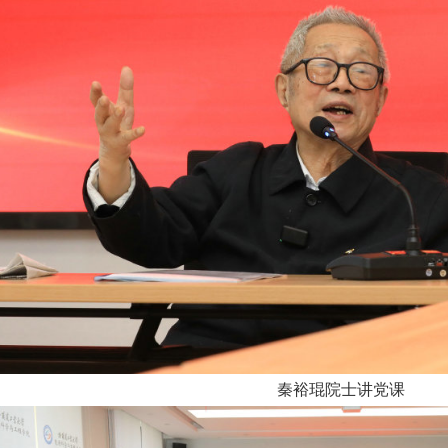
秦裕琨院士讲党课